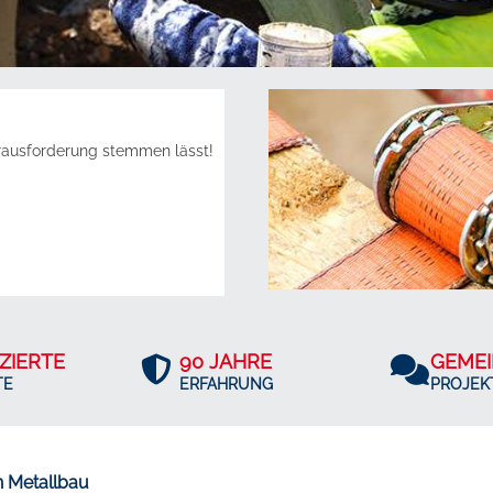
erausforderung stemmen lässt!
IZIERTE
90 JAHRE
GEME
TE
ERFAHRUNG
PROJEK
n Metallbau