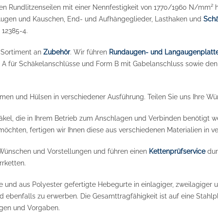
en Rundlitzenseilen mit einer Nennfestigkeit von 1770/1960 N/mm² h
Augen und Kauschen, End- und Aufhängeglieder, Lasthaken und
Schä
 12385-4.
 Sortiment an
Zubehör
. Wir führen
Rundaugen- und Langaugenplatt
 A für Schäkelanschlüsse und Form B mit Gabelanschluss sowie den
men und Hülsen in verschiedener Ausführung. Teilen Sie uns Ihre Wün
äkel, die in Ihrem Betrieb zum Anschlagen und Verbinden benötigt 
möchten, fertigen wir Ihnen diese aus verschiedenen Materialien in 
 Wünschen und Vorstellungen und führen einen
Kettenprüfservice
dur
rketten.
e und aus Polyester gefertigte Hebegurte in einlagiger, zweilagiger 
ind ebenfalls zu erwerben. Die Gesamttragfähigkeit ist auf eine Stahlp
ngen und Vorgaben.