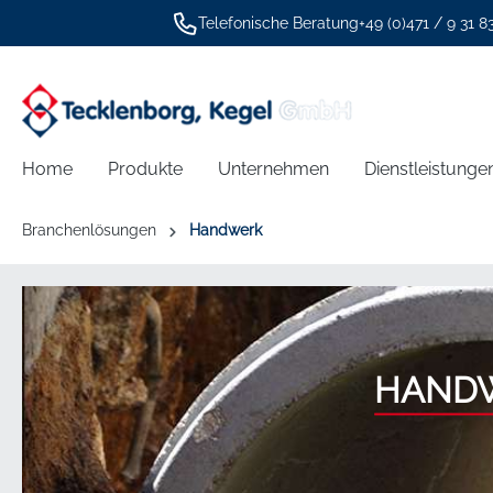
Telefonische Beratung
+49 (0)471 / 9 31 8
springen
Zur Hauptnavigation springen
Home
Produkte
Unternehmen
Dienstleistunge
Branchenlösungen
Handwerk
HAND