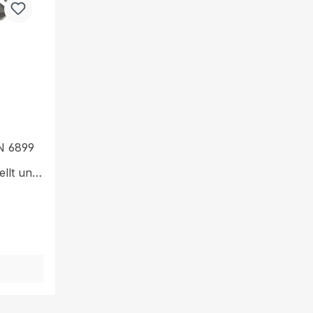
IN 6899
ellt und
.Kauschen
ädigung
truktion
ältlich
.