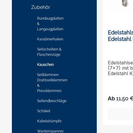
Zubehör
Rundaugplatten
&
Langaugplatten
Edelstahls
Edelstah
Karabinerhaken
Kauschen
Seilscheiben &
Flaschenzüge
Edelstahls
Kauschen
(7x7) mit b
Edelstahl 
Seilklemmen:
ausgewählt
Drahtseilklemmen
Druckpunk
&
Druckpunkt Ka
Pressklemmen
hohen Anza
Ab
11,50 
(7x7 = 49)
Seilendbeschläge
Edelstahlse
bemerkenswe
Schäkel
auch eine e
macht sie i
Kabelstrümpfe
von Anwen
Wantenspanner,
Zuverlässig