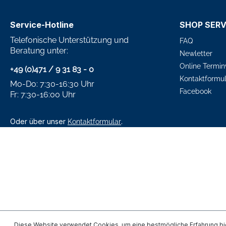
Service-Hotline
SHOP SERV
Telefonische Unterstützung und
FAQ
Beratung unter:
Newletter
Online Termin
+49 (0)471 / 9 31 83 - 0
Kontaktformul
Mo-Do: 7:30-16:30 Uhr
Facebook
Fr: 7:30-16:00 Uhr
Oder über unser
.
Kontaktformular
Diese Website verwendet Cookies, um eine bestmögliche Erfahrung bi