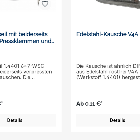
eil mit beiderseits
Edelstahl-Kausche V4A
l Pressklemmen und
eil 1.4401 6x7-WSC
Die Kausche ist ähnlich D
eiderseits verpressten
aus Edelstahl rostfrei V4A
Kauschen. Die
(Werkstoff 1.4401) hergest
e Nutzlänge entspricht
die Oberfläche ist poliert
t Kausche /
schützen Seile vor Besch
usche. Dank der
durch Reibung und
hl an Einzeldrähten
Scheuerung.Edelstahlkons
€*
Ab
0,11 €*
 bieten unsere
mit ausgezeichneter
ile sowohl eine
Korrosionsbeständigkeit.Erh
rte Flexibilität als
in einer Reihe von Größen
Details
Details
rhöhte Stabilität. Dies
deal für eine Vielzahl
dungen, bei denen
keit und Langlebigkeit