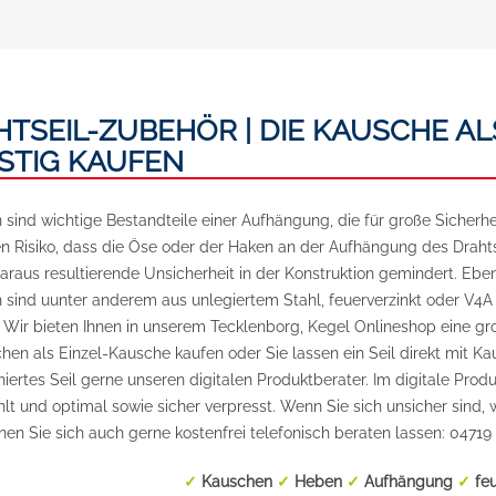
d. Jedes Drahtseil ist an
den mit Pressklemmen
elstahl und
auschen verpresst, um
fnahmepunkt optimal
n. Vertrauen Sie auf
TSEIL-ZUBEHÖR | DIE KAUSCHE AL
stahlseile für Ihre
d profitieren Sie von
STIG KAUFEN
usragenden Qualität und
Sie benötigen das
in einer anderen Länge?
sind wichtige Bestandteile einer Aufhängung, die für große Sicherhe
Sie uns eine kurze E-
n Risiko, dass die Öse oder der Haken an der Aufhängung des Drahts
Ihrem Wunschmaß
ecklenborg-
araus resultierende Unsicherheit in der Konstruktion gemindert. Ebe
d Sie erhalten ein
sind uunter anderem aus unlegiertem Stahl, feuerverzinkt oder V4A E
iches Angebot.
. Wir bieten Ihnen in unserem Tecklenborg, Kegel Onlineshop eine g
hen als Einzel-Kausche kaufen oder Sie lassen ein Seil direkt mit Kau
niertes Seil gerne unseren digitalen Produktberater. Im digitale Pro
t und optimal sowie sicher verpresst. Wenn Sie sich unsicher sind, w
en Sie sich auch gerne kostenfrei telefonisch beraten lassen: 04719
✓
Kauschen
✓
Heben
✓
Aufhängung
✓
fe