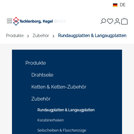
DE
alt springen
War
Produkte
Zubehör
Rundaugplatten & Langaugplatten
Produkte
Drahtseile
Ketten & Ketten-Zubehör
Zubehör
Rundaugplatten & Langaugplatten
Karabinerhaken
Seilscheiben & Flaschenzüge