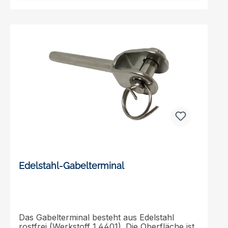
206,01628,0026,0053,020,0232,01934,5028,5
065,025,0302,02646,0036,0080,030,0400,0
Edelstahl-Gabelterminal
Das Gabelterminal besteht aus Edelstahl
rostfrei (Werkstoff 1.4401). Die Oberfläche ist