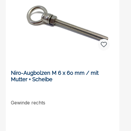
Spannschloss M4, Spannschloss M5,
Spannschloss M6, Spannschloss M8Auf
Anfrage liefern wir auch andere
Spannschösser Größen, wie zum Beispiel:
Spannschloss M10, Spannschloss M12,
Spannschloss M16, Spannschloss
M20Unsere Spannschlösser erhalten Sie in
den Ausführungen Öse/Öse (Eye/Eye),
Haken/Haken (Hook/Hook) oder Öse/Haken
(Eye/Hook)
Niro-Augbolzen M 6 x 60 mm / mit
Mutter + Scheibe
Gewinde rechts