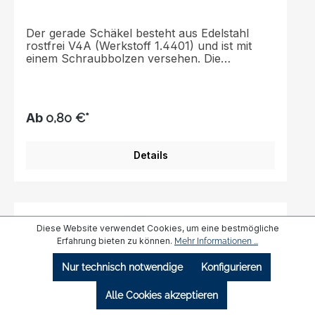
Der gerade Schäkel besteht aus Edelstahl
rostfrei V4A (Werkstoff 1.4401) und ist mit
einem Schraubbolzen versehen. Die
Oberfläche ist poliert. Diese praktischen
Schäkel wurden mit Blick auf Komfort und
Bequemlichkeit entwickelt.Schnelle und
einfache Montage oder
Ab
0,80 €*
Demontage.Edelstahlkonstruktion mit
ausgezeichneter
Korrosionsbeständigkeit.Erhältlich in einer
Details
Reihe von Größen für zahlreiche Aufgaben.
Diese Website verwendet Cookies, um eine bestmögliche
Erfahrung bieten zu können.
Mehr Informationen ...
Nur technisch notwendige
Konfigurieren
Alle Cookies akzeptieren