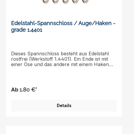
Edelstahl-Spannschloss / Auge/Haken -
grade 1.4401
Dieses Spannschloss besteht aus Edelstahl
rostfrei (Werkstoff 1.4401). Ein Ende ist mit
einer Öse und das andere mit einem Haken
versehen. Die Oberfläche ist poliert. Diese
praktischen Spannschlösser wurden mit Blick
auf Komfort und Bequemlichkeit
entwickelt.Schnelle und einfache Montage
Ab
1,80 €*
oder DemontageEdelstahlkonstruktion mit
ausgezeichneter
KorrosionsbeständigkeitErhältlich in einer
Details
Reihe von Größen für zahlreiche
AufgabenBitte beachten Sie, dass dieses
Spannschloss NICHT für
sicherheitstechnische Anforderungen geeignet
ist.Online bei uns erhältlich in den Größen: