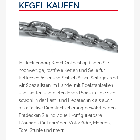
Laternen, Lampen, Sandsäcken,
KEGEL KAUFEN
Hängesesseln, Schaukeln, u.v.m. geeignet.
Optimal für Indoor und Outdoor!
Materialdurchmesser Innere Länge äußere
Weite Bruchlast a mm b mm c mm in kg 2 12
8 200 3 16 11 440 4 16 14 770 5 19 17 1180 6
19 20 1630 7 22 23 2440 8 24 26 3000 10 28
34 4890 13 36 44 8000
Im Tecklenborg Kegel Onlineshop finden Sie
hochwertige, rostfreie Ketten und Seile für
Kettenschlösser und Seilschlösser. Seit 1927 sind
wir Spezialisten im Handel mit Edelstahlseilen
und -ketten und bieten Ihnen Produkte, die sich
sowohl in der Last- und Hebetechnik als auch
als effektive Diebstahlsicherung bewährt haben.
Entdecken Sie individuell konfigurierbare
Lösungen für Fahrräder, Motorräder, Mopeds,
Tore, Stühle und mehr.