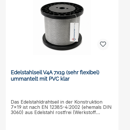
Ihre Projekte und profitieren Sie von ihrer
herausragenden Qualität und Leistung.*Sie
benötigen das Drahtseil in einer anderen
Länge? Schreiben Sie uns eine kurze E-Mail
mit Ihrem Wunschmaß an shop@tecklenborg-
kegel.de und Sie erhalten ein unverbindliches
Angebot.
Edelstahlseil V4A 7x19 (sehr flexibel)
ummantelt mit PVC klar
Das Edelstahldrahtseil in der Konstruktion
7x19 ist nach EN 12385-4:2002 (ehemals DIN
3060) aus Edelstahl rostfrei (Werkstoff
1.4401) hergestellt und ummantelt mit PVC
transparent/klar. Dieses rostfreie
Edelstahldrahtseil verfügt über eine hohe