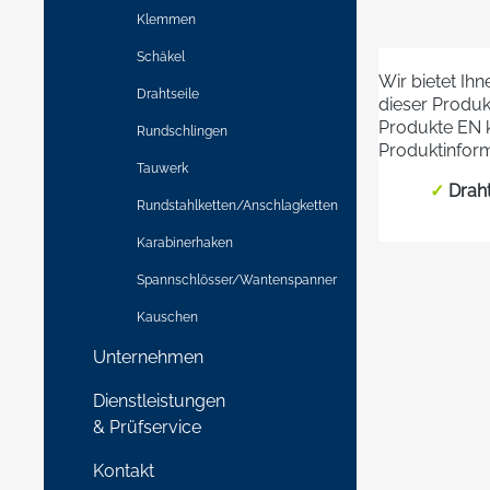
Schneprodu
Klemmen
Drahtseile 
die nächst
Schäkel
benutzt we
Wir bietet Ih
Drahtseile
dieser Produk
Produkte EN k
Rundschlingen
Produktinform
Tauwerk
✓
Drah
Rundstahlketten/Anschlagketten
Karabinerhaken
Spannschlösser/Wantenspanner
Kauschen
Unternehmen
Dienstleistungen
& Prüfservice
Kontakt