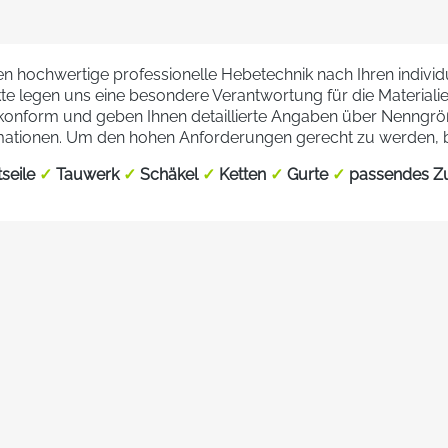
ct_idekanten. Für
mit Stahleinage sollte
 mögliche Nenngröße
rden.
nen hochwertige professionelle Hebetechnik nach Ihren individ
te legen uns eine besondere Verantwortung für die Materialie
onform und geben Ihnen detaillierte Angaben über Nenngröß
ationen. Um den hohen Anforderungen gerecht zu werden, bie
tseile
✓
Tauwerk
✓
Schäkel
✓
Ketten
✓
Gurte
✓
passendes Z