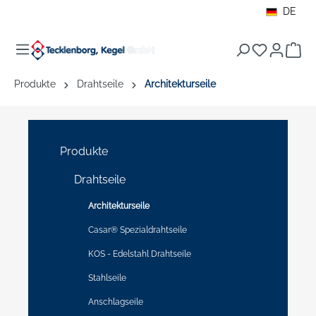
DE
alt springen
War
Produkte
Drahtseile
Architekturseile
Produkte
Drahtseile
Architekturseile
Casar® Spezialdrahtseile
KOS - Edelstahl Drahtseile
Stahlseile
Anschlagseile