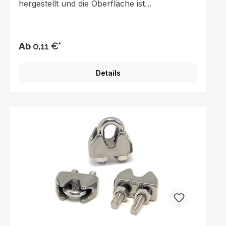
hergestellt und die Oberfläche ist
poliert.Kauschen schützen Seile vor
Beschädigung durch Reibung und
Scheuerung.Edelstahlkonstruktion mit
ausgezeichneter
Ab
0,11 €*
Korrosionsbeständigkeit.Erhältlich in einer
Reihe von Größen.
Details