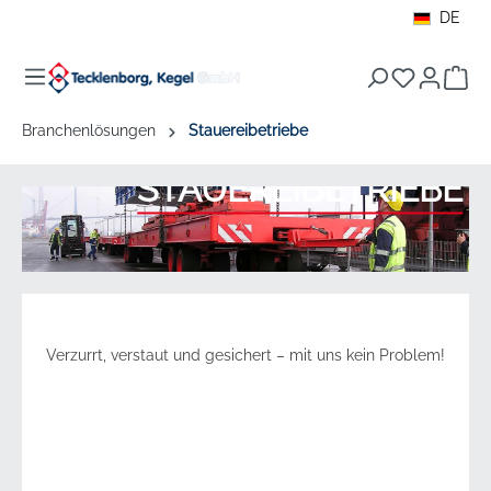
DE
alt springen
War
Branchenlösungen
Stauereibetriebe
STAUEREIBETRIEBE
Verzurrt, verstaut und gesichert – mit uns kein Problem!