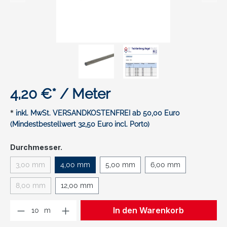
4,20 €* / Meter
*
inkl. MwSt. VERSANDKOSTENFREI ab 50,00 Euro
(Mindestbestellwert 32,50 Euro incl. Porto)
auswählen
Durchmesser.
3,00 mm
4,00 mm
5,00 mm
6,00 mm
(Diese Option ist zurzeit nicht verfügbar.)
8,00 mm
12,00 mm
(Diese Option ist zurzeit nicht verfügbar.)
Produkt Anzahl: Gib den gewünschten We
In den Warenkorb
m