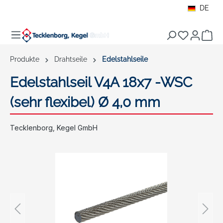
DE
alt springen
War
Produkte
Drahtseile
Edelstahlseile
Edelstahlseil V4A 18x7 -WSC
(sehr flexibel) Ø 4,0 mm
Tecklenborg, Kegel GmbH
Bildergalerie überspringen