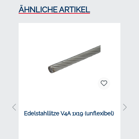
Produktgalerie überspringen
ÄHNLICHE ARTIKEL
Edelstahllitze V4A 1x19 (unflexibel)
E