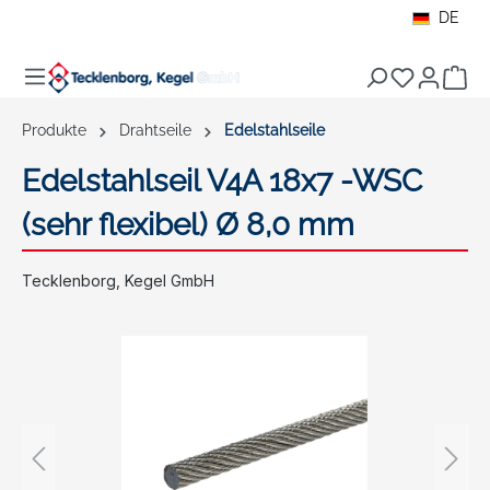
DE
alt springen
War
Produkte
Drahtseile
Edelstahlseile
Edelstahlseil V4A 18x7 -WSC
(sehr flexibel) Ø 8,0 mm
Tecklenborg, Kegel GmbH
Bildergalerie überspringen