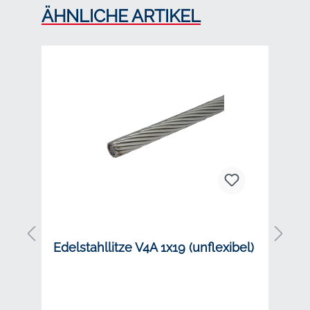
Produktgalerie überspringen
ÄHNLICHE ARTIKEL
Edelstahllitze V4A 1x19 (unflexibel)
E