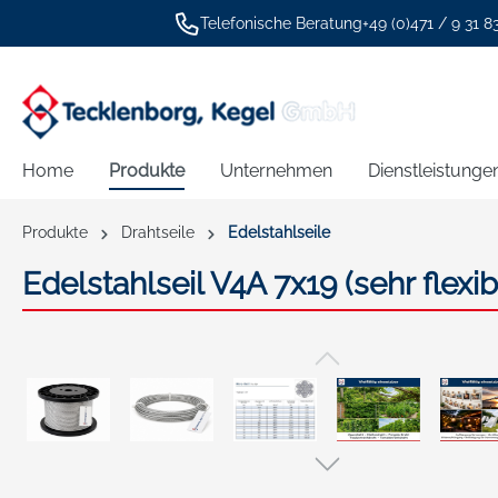
Telefonische Beratung
+49 (0)471 / 9 31 8
springen
Zur Hauptnavigation springen
Home
Produkte
Unternehmen
Dienstleistunge
Produkte
Drahtseile
Edelstahlseile
Edelstahlseil V4A 7x19 (sehr flexi
Bildergalerie überspringen