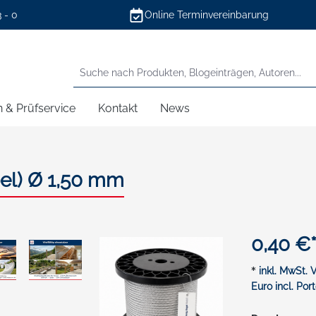
3 - 0
Online Terminvereinbarung
n & Prüfservice
Kontakt
News
bel) Ø 1,50 mm
0,40 €
*
inkl. MwSt.
Euro incl. Port