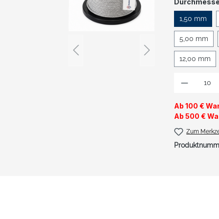
Durchmesse
1,50 mm
5,00 mm
12,00 mm
Produkt
Ab 100 € War
Ab 500 € Wa
Zum Merkze
Produktnumm