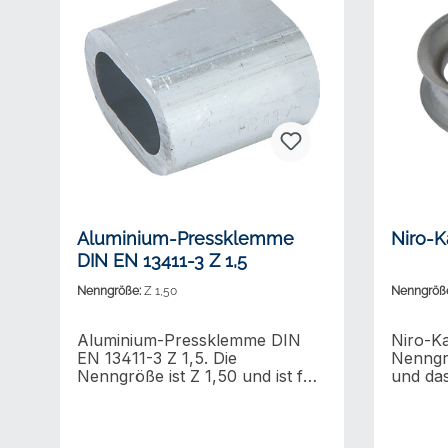
Aluminium-Pressklemme
Niro-
DIN EN 13411-3 Z 1,5
Nenngröße:
Z 1,50
Nenngröß
Aluminium-Pressklemme DIN
Niro-K
EN 13411-3 Z 1,5. Die
Nenngr
Nenngröße ist Z 1,50 und ist für
und das
Drahtseile mit Fasereinlage von
1.4401.
1,5 mm Ø geeignet. Das Material
DIN 689
ist Aluminium. Aluminium
Oberfläc