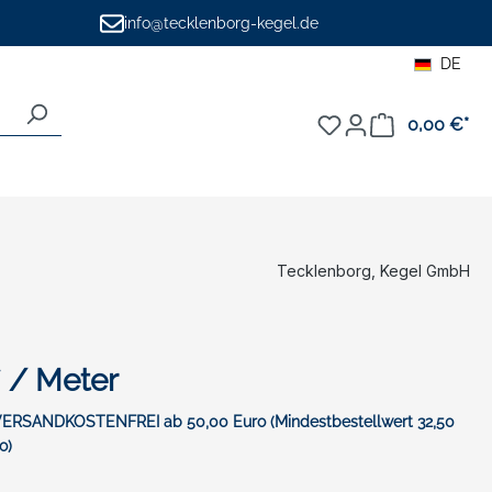
info@tecklenborg-kegel.de
DE
0,00 €*
War
Tecklenborg, Kegel GmbH
* / Meter
 VERSANDKOSTENFREI ab 50,00 Euro (Mindestbestellwert 32,50
o)