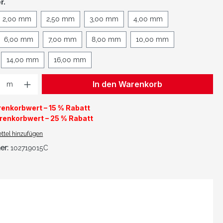
auswählen
r.
2,00 mm
2,50 mm
3,00 mm
4,00 mm
6,00 mm
7,00 mm
8,00 mm
10,00 mm
14,00 mm
16,00 mm
 Anzahl: Gib den gewünschten Wert ein 
In den Warenkorb
m
enkorbwert – 15 % Rabatt
renkorbwert – 25 % Rabatt
ttel hinzufügen
er:
102719015C