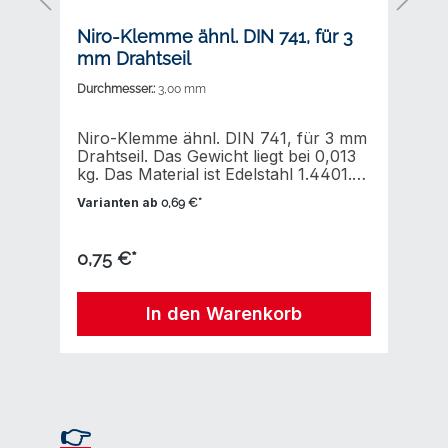
Niro-Klemme ähnl. DIN 741, für 3
N
mm Drahtseil
Durchmesser.:
3,00 mm
Ne
Niro-Klemme ähnl. DIN 741, für 3 mm
N
Drahtseil. Das Gewicht liegt bei 0,013
N
kg. Das Material ist Edelstahl 1.4401.
M
Die Drahtseilklemme ist ähnl. der
K
Varianten ab
V
0,69 €*
Norm DIN 741 hergestellt. Die
h
Oberfläche ist poliert.
po
0,75 €*
0
In den Warenkorb
Produktgalerie überspringen
👉