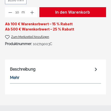
16,00 mm
Produkt Anzahl: Gib den gewünschten We
In den Warenkorb
m
Ab 100 € Warenkorbwert – 15 % Rabatt
Ab 500 € Warenkorbwert – 25 % Rabatt
Zum Merkzettel hinzufügen
Produktnummer:
102719003C
Beschreibung
Mehr