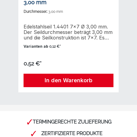
3,00 mm
Ø
Durchmesser.:
3,00 mm
Du
0
Edelstahlseil 1.4401 7x7 Ø 3,00 mm.
E
Der Seildurchmesser beträgt 3,00 mm
D
und die Seilkonstruktion ist 7x7. Es
u
handelt sich um eine Stahleinlage und
h
Varianten ab
V
0,12 €*
das Material ist Edelstahl 1.4401. Die
d
Bruchlast liegt bei 5,07 kN. Das
B
Drahtseil hat folgende Eigenschaft:
D
0,52 €*
1
mittlere Dehnung und Flexibilität.Das
g
Edelstahldrahtseil in der Konstruktion
E
m
7x7 Norm EN 12385-4:2002 (ehem.
1
In den Warenkorb
DIN 3055), besteht aus Edelstahl
E
rostfrei (Werkstoff 1.4401). Dieses
D
rostfreie Edelstahldrahtseil verfügt
v
über eine mittlere Dehnung und
u
Flexibilität.
TERMINGERECHTE ZULIEFERUNG
ZERTIFIZIERTE PRODUKTE