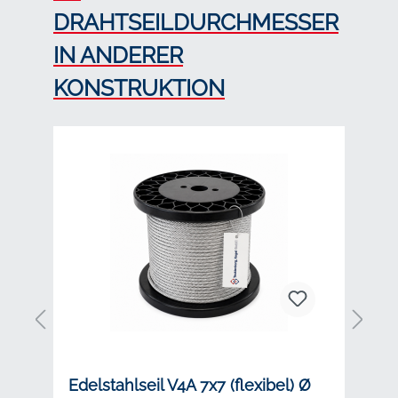
DRAHTSEILDURCHMESSER
IN ANDERER
KONSTRUKTION
r
Edelstahlseil V4A 7x7 (flexibel) Ø
E