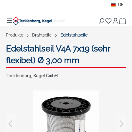
DE
alt springen
War
Produkte
Drahtseile
Edelstahlseile
Edelstahlseil V4A 7x19 (sehr
flexibel) Ø 3,00 mm
Tecklenborg, Kegel GmbH
Bildergalerie überspringen