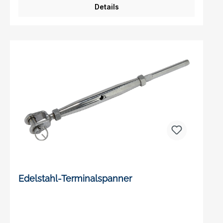
22 14,5 25 308 140 16 M 24 16,5 28 363 170
Details
19 M 27 19,5 34,5 758 180 26 M 36 26,5 46
550 220 Maßabweichungen und technische
Änderungen vorbehalten!
Edelstahl-Terminalspanner