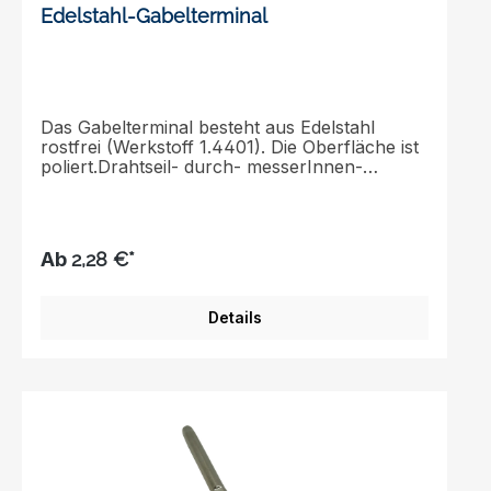
Edelstahl-Gabelterminal
Das Gabelterminal besteht aus Edelstahl
rostfrei (Werkstoff 1.4401). Die Oberfläche ist
poliert.Drahtseil- durch- messerInnen-
durchmesserAußen- durchmesserBolzen-
durchmesserLängeinnereLängeinnere Weite
Gabel mma mmbmmcmmdmmemmf
mm33,36,35,265327,544,37,56,277401055,39
Ab
2,28 €*
8,788571266,612,59,7106631477,514,212,61167
014,588,31614,614585161010,517,816,5150891
71212,52019204105251414,5252223514030161
Details
6,52825,4264160301919,534,52830920032262
6,5463542028040Maßabweichungen und
technische Änderungen vorbehalten!