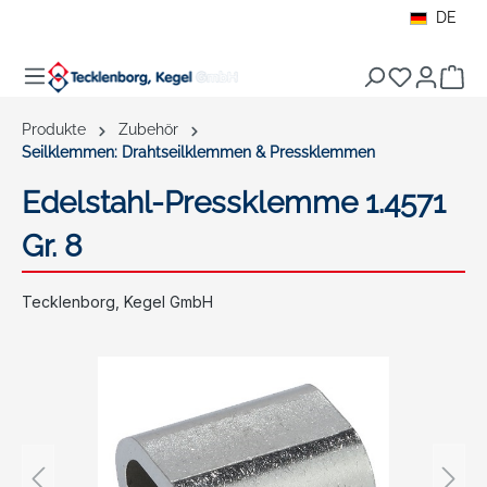
DE
alt springen
War
Produkte
Zubehör
Seilklemmen: Drahtseilklemmen & Pressklemmen
Edelstahl-Pressklemme 1.4571
Gr. 8
Tecklenborg, Kegel GmbH
Bildergalerie überspringen