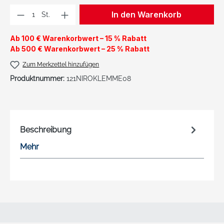
Produkt Anzahl: Gib den gewünschten We
In den Warenkorb
St.
Ab 100 € Warenkorbwert – 15 % Rabatt
Ab 500 € Warenkorbwert – 25 % Rabatt
Zum Merkzettel hinzufügen
Produktnummer:
121NIROKLEMME08
Beschreibung
Mehr