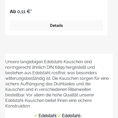
Scheuerung.Edelstahlkonstruktion mit
ausgezeichneter
Ab
0,11 €*
Korrosionsbeständigkeit.Erhältlich in einer
Reihe von Größen.
Details
Unsere langlebigen Edelstahl-Kauschen sind
normgerecht ähnlich DIN 6899 hergestellt und
bestehen aus Edelstahl rostfrei, was besonders
witterungsbeständig ist. Die Kauschen sorgen für eine
sichere Aufhängung des Drahtseiles und die
Kauschen sind in verschiedenen Rillenweiten
bestellbar. Vor allem die hohe Qualität unserer
Edelstahl-Kauschen bietet Ihnen eine sichere
Konstruktion.
✓
Edelstahl
✓
Edelstahl-